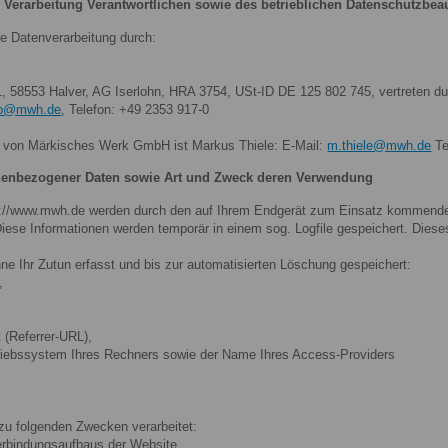
 Verarbeitung Verantwortlichen sowie des betrieblichen Datenschutzbea
ie Datenverarbeitung durch:
58553 Halver, AG Iserlohn, HRA 3754, USt-ID DE 125 802 745, vertreten dur
fo@mwh.de
, Telefon: +49 2353 917-0
te von Märkisches Werk GmbH ist Markus Thiele: E-Mail:
m.thiele@mwh.de
Te
nenbezogener Daten sowie Art und Zweck deren Verwendung
ps://www.mwh.de werden durch den auf Ihrem Endgerät zum Einsatz kommende
ese Informationen werden temporär in einem sog. Logfile gespeichert. Dieses 
ne Ihr Zutun erfasst und bis zur automatisierten Löschung gespeichert:
,
t (Referrer-URL),
triebssystem Ihres Rechners sowie der Name Ihres Access-Providers
zu folgenden Zwecken verarbeitet:
erbindungsaufbaus der Website,