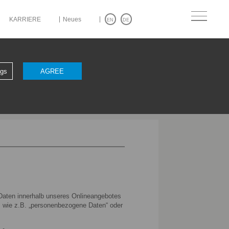
KARRIERE
Neues
EN
DE
weisgeber
ngs
AGREE
Daten innerhalb unseres Onlineangebotes
n, wie z.B. „personenbezogene Daten“ oder