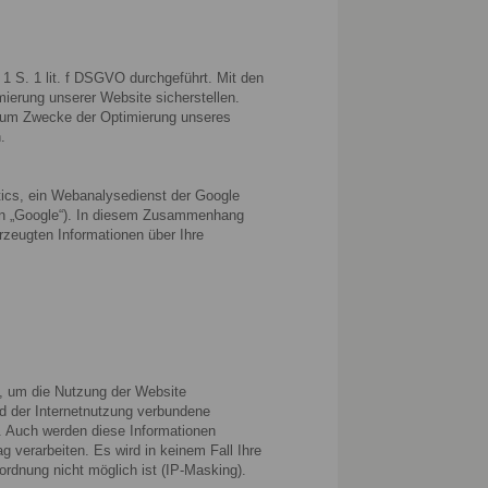
 S. 1 lit. f DSGVO durchgeführt. Mit den
erung unserer Website sicherstellen.
 zum Zwecke der Optimierung unseres
.
tics, ein Webanalysedienst der Google
en „Google“). In diesem Zusammenhang
rzeugten Informationen über Ihre
t, um die Nutzung der Website
d der Internetnutzung verbundene
. Auch werden diese Informationen
ag verarbeiten. Es wird in keinem Fall Ihre
dnung nicht möglich ist (IP-Masking).