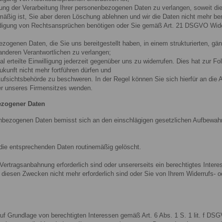
g der Verarbeitung Ihrer personenbezogenen Daten zu verlangen, soweit die 
htmäßig ist, Sie aber deren Löschung ablehnen und wir die Daten nicht mehr be
igung von Rechtsansprüchen benötigen oder Sie gemäß Art. 21 DSGVO Wider
ogenen Daten, die Sie uns bereitgestellt haben, in einem strukturierten, g
 anderen Verantwortlichen zu verlangen;
erteilte Einwilligung jederzeit gegenüber uns zu widerrufen. Dies hat zur Fol
Zukunft nicht mehr fortführen dürfen und
ufsichtsbehörde zu beschweren. In der Regel können Sie sich hierfür an die 
der unseres Firmensitzes wenden.
ezogener Daten
nbezogenen Daten bemisst sich an den einschlägigen gesetzlichen Aufbewahr
 die entsprechenden Daten routinemäßig gelöscht.
 Vertragsanbahnung erforderlich sind oder unsererseits ein berechtigtes Inter
 diesen Zwecken nicht mehr erforderlich sind oder Sie von Ihrem Widerrufs-
f Grundlage von berechtigten Interessen gemäß Art. 6 Abs. 1 S. 1 lit. f DS