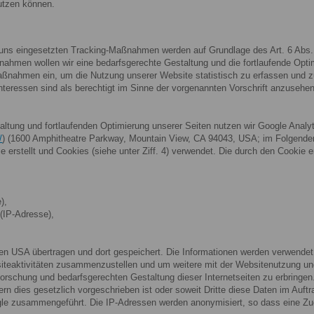
nutzen können.
uns eingesetzten Tracking-Maßnahmen werden auf Grundlage des Art. 6 Abs. 1
men wollen wir eine bedarfsgerechte Gestaltung und die fortlaufende Optimi
aßnahmen ein, um die Nutzung unserer Website statistisch zu erfassen und
nteressen sind als berechtigt im Sinne der vorgenannten Vorschrift anzusehen
tung und fortlaufenden Optimierung unserer Seiten nutzen wir Google Analy
/
) (1600 Amphitheatre Parkway, Mountain View, CA 94043, USA; im Folgend
 erstellt und Cookies (siehe unter Ziff. 4) verwendet. Die durch den Cookie e
),
(IP-Adresse),
en USA übertragen und dort gespeichert. Die Informationen werden verwende
iteaktivitäten zusammenzustellen und um weitere mit der Websitenutzung un
orschung und bedarfsgerechten Gestaltung dieser Internetseiten zu erbringen
ern dies gesetzlich vorgeschrieben ist oder soweit Dritte diese Daten im Auftr
le zusammengeführt. Die IP-Adressen werden anonymisiert, so dass eine Zuor