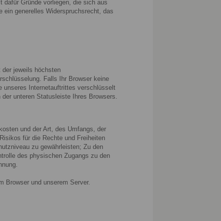
dafür Gründe vorliegen, die sich aus
ie ein generelles Widerspruchsrecht, das
 der jeweils höchsten
rschlüsselung. Falls Ihr Browser keine
 unseres Internetauftrittes verschlüsselt
der unteren Statusleiste Ihres Browsers.
kosten und der Art, des Umfangs, der
isikos für die Rechte und Freiheiten
utzniveau zu gewährleisten; Zu den
ontrolle des physischen Zugangs zu den
ennung.
em Browser und unserem Server.