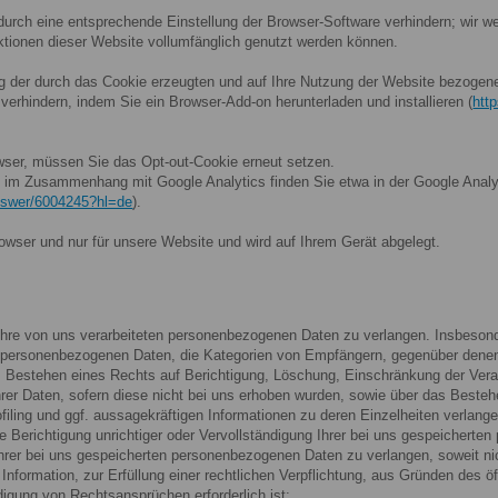
 durch eine entsprechende Einstellung der Browser-Software verhindern; wir w
nktionen dieser Website vollumfänglich genutzt werden können.
g der durch das Cookie erzeugten und auf Ihre Nutzung der Website bezogenen
verhindern, indem Sie ein Browser-Add-on herunterladen und installieren (
htt
wser, müssen Sie das Opt-out-Cookie erneut setzen.
im Zusammenhang mit Google Analytics finden Sie etwa in der Google Analyt
answer/6004245?hl=de
).
rowser und nur für unsere Website und wird auf Ihrem Gerät abgelegt.
hre von uns verarbeiteten personenbezogenen Daten zu verlangen. Insbesond
r personenbezogenen Daten, die Kategorien von Empfängern, gegenüber denen
s Bestehen eines Rechts auf Berichtigung, Löschung, Einschränkung der Ver
rer Daten, sofern diese nicht bei uns erhoben wurden, sowie über das Besteh
filing und ggf. aussagekräftigen Informationen zu deren Einzelheiten verlange
 Berichtigung unrichtiger oder Vervollständigung Ihrer bei uns gespeicherte
rer bei uns gespeicherten personenbezogenen Daten zu verlangen, soweit nic
nformation, zur Erfüllung einer rechtlichen Verpflichtung, aus Gründen des öf
gung von Rechtsansprüchen erforderlich ist;