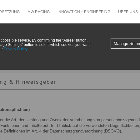
NDSETZUNG
MW RACING
INNOVATION + ENGINEERING
ÜBER UNS
utzerklärung & Hin
possible service. By confirming the "Agree" button,
Manage Setti
nage Settings" button to select which cookies you want
our
Privacy Policy.
ng & Hinweisgeber
tionspflichten)
über die Art, den Umfang und Zweck der Verarbeitung von personenbezogenen 
unktionen und Inhalte auf. Im Hinblick auf die verwendeten Begrifflichkeite
die Definitionen im Art. 4 der Datenschutzgrundverordnung (DSGVO).