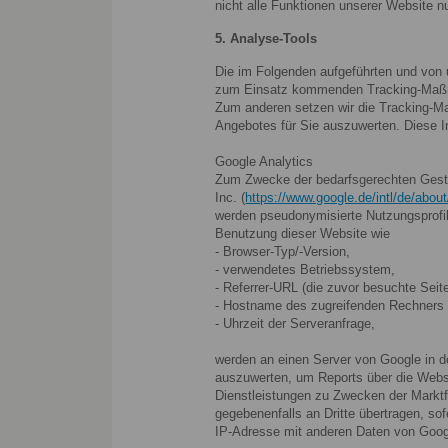
nicht alle Funktionen unserer Website 
5. Analyse-Tools
Die im Folgenden aufgeführten und von 
zum Einsatz kommenden Tracking-Maßnah
Zum anderen setzen wir die Tracking-M
Angebotes für Sie auszuwerten. Diese I
Google Analytics
Zum Zwecke der bedarfsgerechten Gestal
Inc. (
https://www.google.de/intl/de/about
werden pseudonymisierte Nutzungsprofile
Benutzung dieser Website wie
- Browser-Typ/-Version,
- verwendetes Betriebssystem,
- Referrer-URL (die zuvor besuchte Seite
- Hostname des zugreifenden Rechners 
- Uhrzeit der Serveranfrage,
werden an einen Server von Google in d
auszuwerten, um Reports über die Webs
Dienstleistungen zu Zwecken der Marktf
gegebenenfalls an Dritte übertragen, sof
IP-Adresse mit anderen Daten von Goog