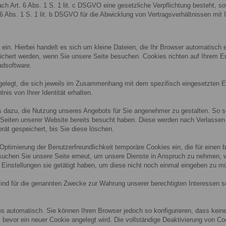
nach Art. 6 Abs. 1 S. 1 lit. c DSGVO eine gesetzliche Verpflichtung besteht, s
 6 Abs. 1 S. 1 lit. b DSGVO für die Abwicklung von Vertragsverhältnissen mit Ih
ein. Hierbei handelt es sich um kleine Dateien, die Ihr Browser automatisch e
eichert werden, wenn Sie unsere Seite besuchen. Cookies richten auf Ihrem E
adsoftware.
elegt, die sich jeweils im Zusammenhang mit dem spezifisch eingesetzten E
nis von Ihrer Identität erhalten.
ts dazu, die Nutzung unseres Angebots für Sie angenehmer zu gestalten. So 
 Seiten unserer Website bereits besucht haben. Diese werden nach Verlassen
ät gespeichert, bis Sie diese löschen.
 Optimierung der Benutzerfreundlichkeit temporäre Cookies ein, die für einen
uchen Sie unsere Seite erneut, um unsere Dienste in Anspruch zu nehmen, wi
Einstellungen sie getätigt haben, um diese nicht noch einmal eingeben zu m
ind für die genannten Zwecke zur Wahrung unserer berechtigten Interessen sowi
s automatisch. Sie können Ihren Browser jedoch so konfigurieren, dass kei
, bevor ein neuer Cookie angelegt wird. Die vollständige Deaktivierung von C