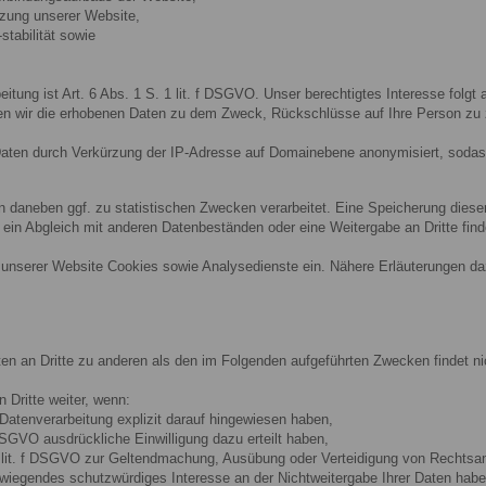
tzung unserer Website,
stabilität sowie
eitung ist Art. 6 Abs. 1 S. 1 lit. f DSGVO. Unser berechtigtes Interesse folg
en wir die erhobenen Daten zu dem Zweck, Rückschlüsse auf Ihre Person zu 
aten durch Verkürzung der IP-Adresse auf Domainebene anonymisiert, sodass
n daneben ggf. zu statistischen Zwecken verarbeitet. Eine Speicherung die
in Abgleich mit anderen Datenbeständen oder eine Weitergabe an Dritte finde
unserer Website Cookies sowie Analysedienste ein. Nähere Erläuterungen dazu
ten an Dritte zu anderen als den im Folgenden aufgeführten Zwecken findet nic
 Dritte weiter, wenn:
 Datenverarbeitung explizit darauf hingewiesen haben,
a DSGVO ausdrückliche Einwilligung dazu erteilt haben,
 1 lit. f DSGVO zur Geltendmachung, Ausübung oder Verteidigung von Rechtsan
wiegendes schutzwürdiges Interesse an der Nichtweitergabe Ihrer Daten habe