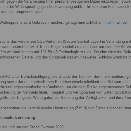
 gegen die Verarbeitung Ihrer personenbezogenen Daten einzulegen, soweit 
 sich der Widerspruch gegen Direktwerbung richtet. Im letzteren Fall haben S
 von uns umgesetzt wird.
 Widerspruchsrecht Gebrauch machen, genügt eine E-Mail an
info@mwh.de
.
uchs das verbreitete SSL-Verfahren (Secure Socket Layer) in Verbindung mit
owser unterstützt wird. In der Regel handelt es sich dabei um eine 256 Bit Ve
ifen wir stattdessen auf 128-Bit v3 Technologie zurück. Ob eine einzelne Seite
eschlossenen Darstellung des Schüssel- beziehungsweise Schloss-Symbols in 
DSGVO unter Berücksichtigung des Stands der Technik, der Implementierungs
g sowie der unterschiedlichen Eintrittswahrscheinlichkeit und Schwere des R
ische und organisatorische Maßnahmen, um ein dem Risiko angemessenes Sch
herung der Vertraulichkeit, Integrität und Verfügbarkeit von Daten durch K
griffs, der Eingabe, Weitergabe, der Sicherung der Verfügbarkeit und ihrer Tr
sbesondere die verschlüsselte Übertragung (Ziff. 9) von Daten zwischen Ihr
atenschutzerklärung
gültig und hat den Stand Oktober 2020.