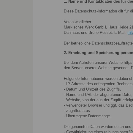
1. Name und Kontaktdaten des für die
Diese Datenschutz-Information gilt für d
Verantwortlicher:
Märkisches Werk GmbH, Haus Heide 21, 
Dahlhaus und Bruno Posset: E-Mail:
in
Der betriebliche Datenschutzbeauftrag
2. Erhebung und Speicherung perso
Bei dem Aufrufen unserer Website htt
den Server unserer Website gesendet. Di
Folgende Informationen werden dabei oh
- IP-Adresse des anfragenden Rechners
- Datum und Uhrzeit des Zugriffs,
- Name und URL der abgerufenen Datei,
- Website, von der aus der Zugriff erfolg
- verwendeter Browser und ggf. das Be
- Zugriffsstatus
- Übertragene Datenmenge.
Die genannten Daten werden durch uns 
- Gewährleistung eines reibungslosen V