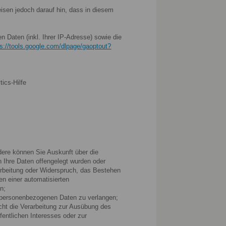
eisen jedoch darauf hin, dass in diesem
 Daten (inkl. Ihrer IP-Adresse) sowie die
ps://tools.google.com/dlpage/gaoptout?
ics-Hilfe
ere können Sie Auskunft über die
 Ihre Daten offengelegt wurden oder
arbeitung oder Widerspruch, das Bestehen
en einer automatisierten
n;
n personenbezogenen Daten zu verlangen;
ht die Verarbeitung zur Ausübung des
fentlichen Interesses oder zur