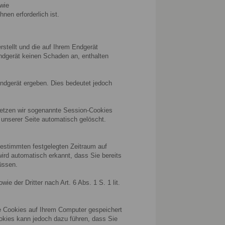
owie
nen erforderlich ist.
rstellt und die auf Ihrem Endgerät
ndgerät keinen Schaden an, enthalten
ndgerät ergeben. Dies bedeutet jedoch
setzen wir sogenannte Session-Cookies
 unserer Seite automatisch gelöscht.
 bestimmten festgelegten Zeitraum auf
rd automatisch erkannt, dass Sie bereits
üssen.
e der Dritter nach Art. 6 Abs. 1 S. 1 lit.
ne Cookies auf Ihrem Computer gespeichert
ookies kann jedoch dazu führen, dass Sie