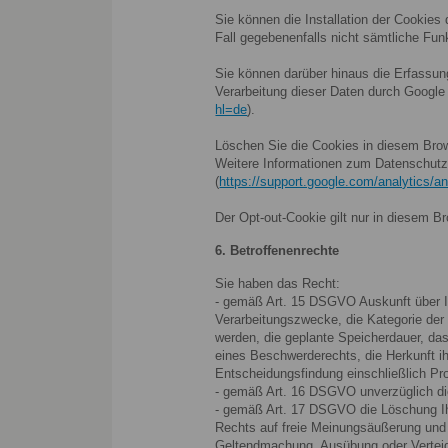
Sie können die Installation der Cookies
Fall gegebenenfalls nicht sämtliche Fu
Sie können darüber hinaus die Erfassun
Verarbeitung dieser Daten durch Google 
hl=de
).
Löschen Sie die Cookies in diesem Bro
Weitere Informationen zum Datenschutz 
(
https://support.google.com/analytics/
Der Opt-out-Cookie gilt nur in diesem B
6. Betroffenenrechte
Sie haben das Recht:
- gemäß Art. 15 DSGVO Auskunft über I
Verarbeitungszwecke, die Kategorie de
werden, die geplante Speicherdauer, da
eines Beschwerderechts, die Herkunft ih
Entscheidungsfindung einschließlich Pro
- gemäß Art. 16 DSGVO unverzüglich die
- gemäß Art. 17 DSGVO die Löschung Ih
Rechts auf freie Meinungsäußerung und I
Geltendmachung, Ausübung oder Verteidi